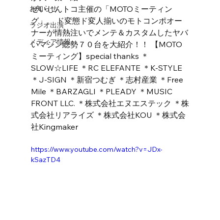
お知らせ
せいじんトコ主催の「MOTOミーティン
グ」。 ド変態ド変人揃いのモトコンポオー
ラジオ出演
ナーが情熱注いでメンテ＆カスタムしたヤバ
メディア情報
いマシン総勢７０台を大紹介！！ 【MOTO
ミーティング】special thanks ＊
SLOW☆LIFE ＊RC ELEFANTE ＊K-STYLE 
＊J-SIGN ＊新宿つむぎ ＊志村産業 ＊Free 
Mile ＊BARZAGLI ＊PLEADY ＊MUSIC 
FRONT LLC. ＊株式会社エヌエステック ＊株
式会社リアライズ ＊株式会社KOU ＊株式会
社Kingmaker
https://www.youtube.com/watch?v=JDx-
kSazTD4