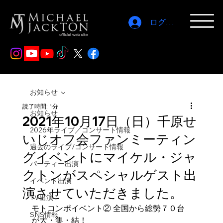
ログイン
お知らせ
読了時間: 1分
お知らせ
2021年10月17日（日）千原せ
2026年ライブ／コンサート情報
いじオフ会ファンミーティン
過去のライブ/コンサート情報
グイベントに​マイケル・ジャ
パーティー出演
クトンがスペシャルゲスト出
イベント出演
演させていただきました。
TV出演
モトコンポイベント② 全国から総勢７０台
SNS情報
が大・集・結！