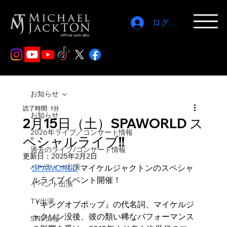
ログイン
お知らせ
読了時間: 1分
お知らせ
2月15日（土）SPAWORLD ス
2026年ライブ／コンサート情報
ペシャルライブ!!
過去のライブ/コンサート情報
更新日：
2025年2月2日
パーティー出演
SPAWORLD
 マイケルジャクトンのスペシャ
ルライブイベント開催！
イベント出演
TV出演
『キングオブポップ』の代名詞、マイケルジ
ャクソン没後、彼の類い稀なパフォーマンス
SNS情報