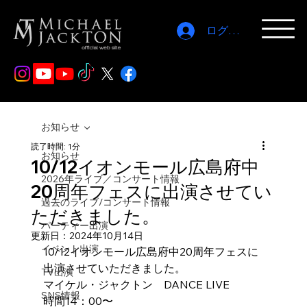
ログイン
お知らせ
読了時間: 1分
お知らせ
10/12イオンモール広島府中
2026年ライブ／コンサート情報
20周年フェスに出演させてい
過去のライブ/コンサート情報
ただきました。
パーティー出演
更新日：
2024年10月14日
イベント出演
10/12イオンモール広島府中20周年フェスに
出演させていただきました。
TV出演
マイケル・ジャクトン　DANCE LIVE
SNS情報
時間14：00〜