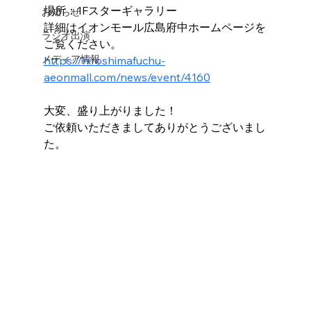
場所：1Fスターギャラリー
お知らせ
詳細はイオンモール広島府中ホームページを
ラジオ出演
ご覧ください。
メディア情報
https://hiroshimafuchu-
aeonmall.com/news/event/4160
大変、盛り上がりました！
ご依頼いただきましてありがとうございまし
た。