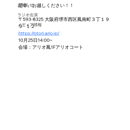
お知らせ
是非、お越しください！！
ラジオ出演
〒593-8325 大阪府堺市西区鳳南町３丁１９
メディア情報
９−１２
https://otori.ario.jp/
10月25日14:00~
会場：アリオ鳳1Fアリオコート