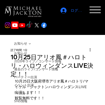
ログイン
お知らせ
読了時間: 1分
お知らせ
10月25日アリオ鳳＃ハロト
2026年ライブ／コンサート情報
リ・ハロウィンダンスLIVE決
過去のライブ/コンサート情報
定！！
パーティー出演
10月25日大阪府堺市アリオ鳳＃ハロトリ/マ
イベント出演
イケル・ジャクトンハロウィンダンスLIVE
出演します！！
TV出演
観覧無料です！！
SNS情報