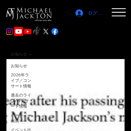
ログイン
お知らせ
お知らせ
2026年ラ
イブ／コン
サート情報
過去のライ
ブ/コンサ
ート情報
パーティー
出演
イベント出