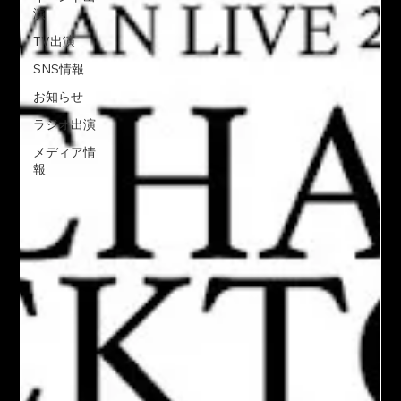
演
TV出演
SNS情報
お知らせ
ラジオ出演
メディア情
報