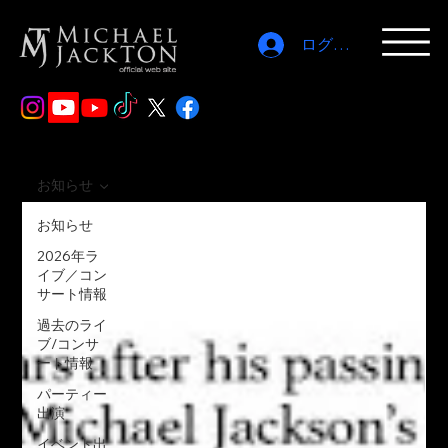
ログイン
お知らせ
お知らせ
2026年ラ
イブ／コン
サート情報
過去のライ
ブ/コンサ
ート情報
パーティー
出演
イベント出