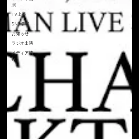
演
TV出演
SNS情報
お知らせ
ラジオ出演
メディア情
報