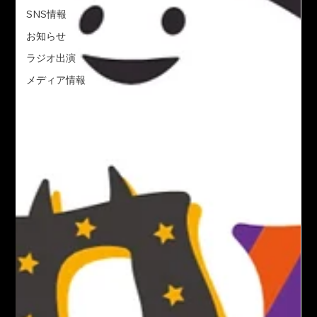
SNS情報
お知らせ
ラジオ出演
メディア情報